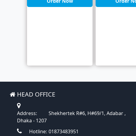
Order Now
Order N
HEAD OFFICE
Address:
Shekhertek R#6, H#69/1, Adabar ,
Dhaka - 1207
Hotline:
01873483951