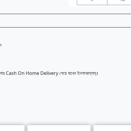
ন
ন যায়গায় Cash On Home Delivery পেয়ে যাবেন ইনশাআল্লাহ্‌।