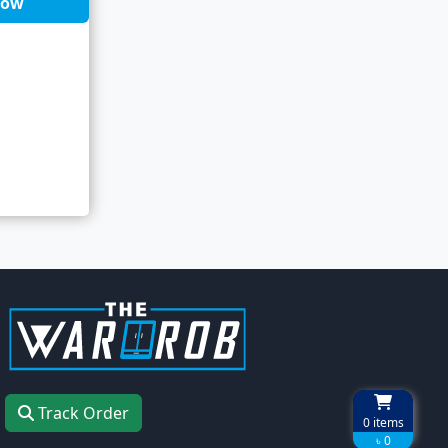
Now
Track Order
0
items
৳ 0