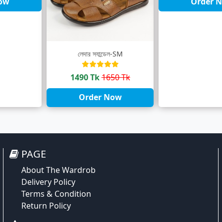
ow
Order 
লেদার স্যান্ডেল-SM
1490 Tk
1650 Tk
Order Now
PAGE
About The Wardrob
Delivery Policy
Terms & Condition
Return Policy