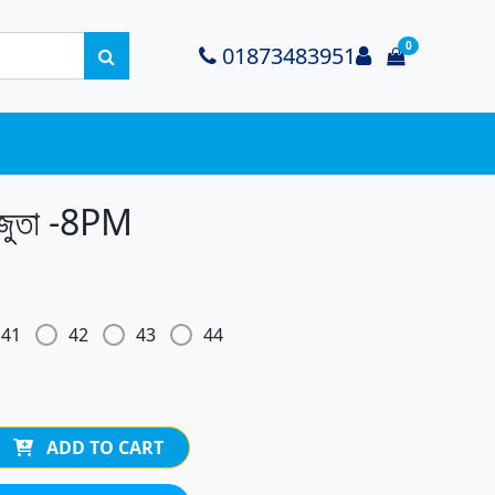
0
Login
01873483951
items in ca
র জুতা -8PM
41
42
43
44
ADD TO CART