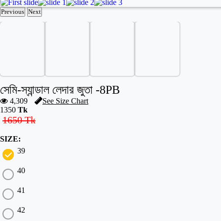
Previous
Next
সেমি-স্যান্ডাল লেদার জুতা -8PB
4,309
See Size Chart
1350
Tk
1650
Tk
SIZE:
39
40
41
42