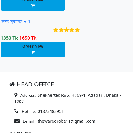
Order Now
লেদার স্যান্ডেল R-1
1350 Tk
1650 Tk
Order Now
HEAD OFFICE
Shekhertek R#6, H#69/1, Adabar , Dhaka -
Address:
1207
01873483951
Hotline:
thewaredrobe11@gmail.com
E-mail: