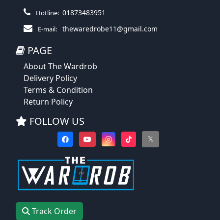
01873483951
Hotline:
thewaredrobe11@gmail.com
E-mail:
PAGE
About The Wardrob
Delivery Policy
Terms & Condition
Return Policy
FOLLOW US
𝕏
Track Order