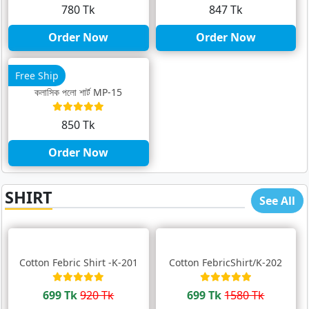
780 Tk
847 Tk
Order Now
Order Now
Free Ship
ক্লাসিক পলো শার্ট MP-15
850 Tk
Order Now
SHIRT
See All
Cotton Febric Shirt -K-201
Cotton FebricShirt/K-202
699 Tk
920 Tk
699 Tk
1580 Tk