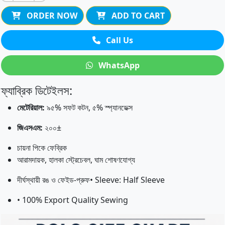
ORDER NOW
ADD TO CART
Call Us
WhatsApp
ফ্যাব্রিক ডিটেইলস:
মেটেরিয়াল:
৯৫% সফট কটন, ৫% স্প্যানডেক্স
জিএসএম:
২০০±
চায়না পিকে ফেব্রিক
আরামদায়ক, হালকা স্ট্রেচেবল, ঘাম শোষণযোগ্য
দীর্ঘস্থায়ী রঙ ও ফেইড-প্রুফ• Sleeve: Half Sleeve
• 100% Export Quality Sewing