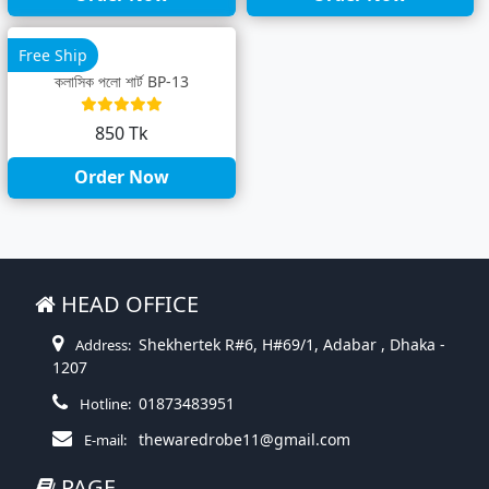
Free Ship
ক্লাসিক পলো শার্ট BP-13
850 Tk
Order Now
HEAD OFFICE
Shekhertek R#6, H#69/1, Adabar , Dhaka -
Address:
1207
01873483951
Hotline:
thewaredrobe11@gmail.com
E-mail:
PAGE