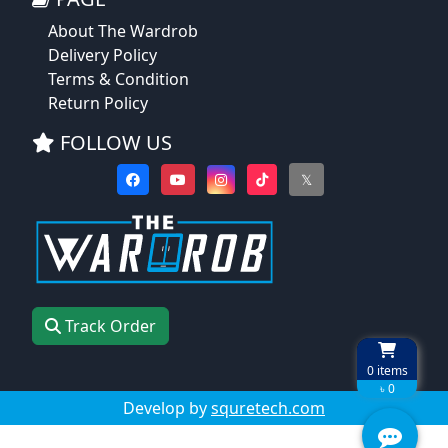
About The Wardrob
Delivery Policy
Terms & Condition
Return Policy
FOLLOW US
𝕏
Track Order
0
items
৳ 0
Develop by
squretech.com