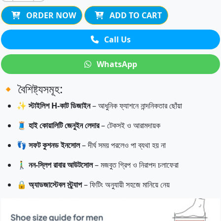
ORDER NOW
ADD TO CART
Call Us
WhatsApp
🔸 বৈশিষ্ট্যসমূহ:
✨
স্টাইলিশ H-কাট ডিজাইন
– আধুনিক ফ্যাশনে নান্দনিকতার ছোঁয়া
🧵
হাই কোয়ালিটি জেনুইন লেদার
– টেকসই ও আরামদায়ক
👣
সফট কুশনড ইনসোল
– দীর্ঘ সময় পরলেও পা ব্যথা হয় না
🚶‍♂️
নন-স্লিপ রাবার আউটসোল
– মজবুত গ্রিপ ও নিরাপদ চলাফেরা
🔒
অ্যাডজাস্টেবল স্ট্র্যাপ
– ফিটিং অনুযায়ী সহজে মানিয়ে নেয়