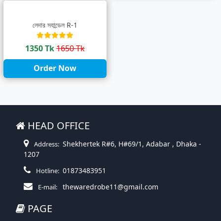
লেদার স্যান্ডেল R-1
1350 Tk
1650 Tk
Order Now
HEAD OFFICE
Shekhertek R#6, H#69/1, Adabar , Dhaka -
Address:
1207
01873483951
Hotline:
thewaredrobe11@gmail.com
E-mail:
PAGE