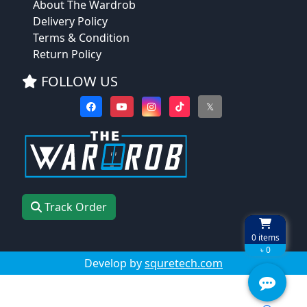
About The Wardrob
Delivery Policy
Terms & Condition
Return Policy
FOLLOW US
𝕏
Track Order
0
items
৳ 0
Develop by
squretech.com