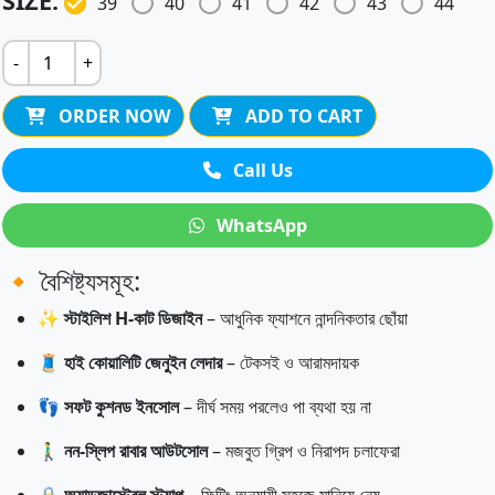
SIZE:
39
40
41
42
43
44
-
+
ORDER NOW
ADD TO CART
Call Us
WhatsApp
🔸 বৈশিষ্ট্যসমূহ:
✨
স্টাইলিশ H-কাট ডিজাইন
– আধুনিক ফ্যাশনে নান্দনিকতার ছোঁয়া
🧵
হাই কোয়ালিটি জেনুইন লেদার
– টেকসই ও আরামদায়ক
👣
সফট কুশনড ইনসোল
– দীর্ঘ সময় পরলেও পা ব্যথা হয় না
🚶‍♂️
নন-স্লিপ রাবার আউটসোল
– মজবুত গ্রিপ ও নিরাপদ চলাফেরা