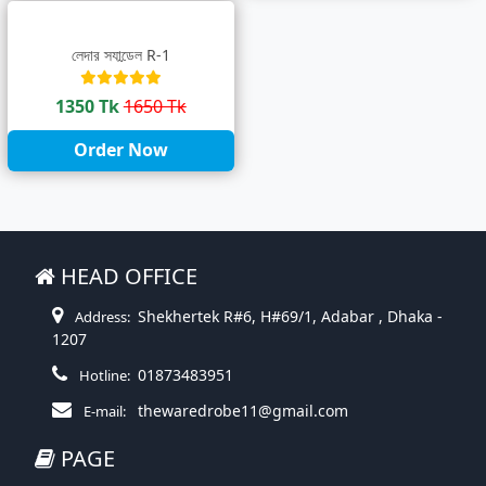
লেদার স্যান্ডেল R-1
1350 Tk
1650 Tk
Order Now
HEAD OFFICE
Shekhertek R#6, H#69/1, Adabar , Dhaka -
Address:
1207
01873483951
Hotline:
thewaredrobe11@gmail.com
E-mail:
PAGE