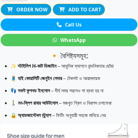
ORDER NOW
ADD TO CART
Call Us
WhatsApp
🔸 বৈশিষ্ট্যসমূহ:
✨
স্টাইলিশ H-কাট ডিজাইন
– আধুনিক ফ্যাশনে নান্দনিকতার ছোঁয়া
🧵
হাই কোয়ালিটি জেনুইন লেদার
– টেকসই ও আরামদায়ক
👣
সফট কুশনড ইনসোল
– দীর্ঘ সময় পরলেও পা ব্যথা হয় না
🚶‍♂️
নন-স্লিপ রাবার আউটসোল
– মজবুত গ্রিপ ও নিরাপদ চলাফেরা
🔒
অ্যাডজাস্টেবল স্ট্র্যাপ
– ফিটিং অনুযায়ী সহজে মানিয়ে নেয়