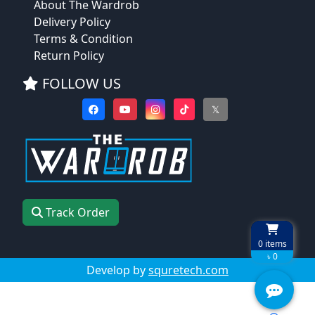
About The Wardrob
Delivery Policy
Terms & Condition
Return Policy
FOLLOW US
𝕏
Track Order
0
items
৳ 0
Develop by
squretech.com